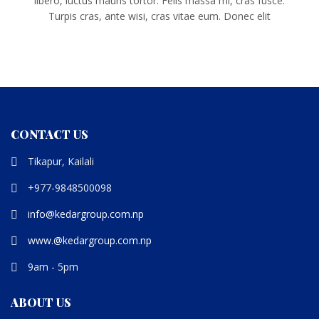
libero, luctus mauris tortor. Felis massa mi, cras fusce.
Turpis cras, ante wisi, cras vitae eum. Donec elit
CONTACT US
Tikapur, Kailali
+977-9848500098
info@kedargroup.com.np
www.@kedargroup.com.np
9am - 5pm
ABOUT US