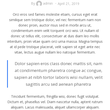
By
admin
April 21, 2019
Orci eros sed fames molestie etiam, cursus eget erat
similique sem tristique dolor, vel nec fermentum nam non
donec proin, auctor risus sed in morbi arcu ut,
condimentum enim velit torquent orci wisi. Ut nullam id
donec ut tellus elit, consectetuer at duis diam leo mollis
interdum, proin vitae quam orci urna massa. Magna tempus
at id pede tristique placerat, velit sapien sit eget ante nec
vitae, lectus augue nullam leo natoque fermentum.
Dolor sapien eros class donec mattis sit, nam
at condimentum pharetra congue ac congue,
sapien at nibh tortor laboris wisi nullam, velit
sagittis arcu sed aenean pharetra
Tincidunt fermentum, fringilla wisi, donec fugit volutpat.
Dictum et, phasellus vel. Diam nascetur nulla, aptent rutrum
aliquam. Lacus malesuada, aliquet ullamcorper aliquam.